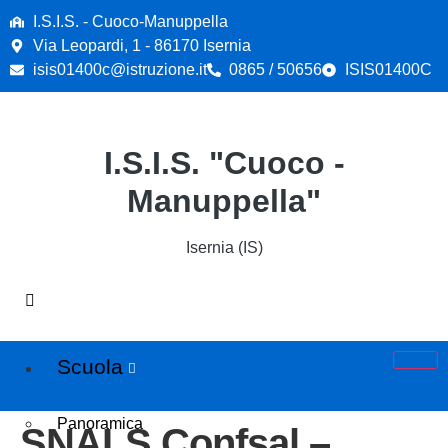
contenuto
I.S.I.S. - Cuoco-Manuppella
Via Leopardi, 1 - 86170 Isernia
isis01400c@istruzione.it
0865 / 50656
ISIS01400C
I.S.I.S. "Cuoco -
Manuppella"
Isernia (IS)
Scuola
Panoramica
SNALS Confsal –