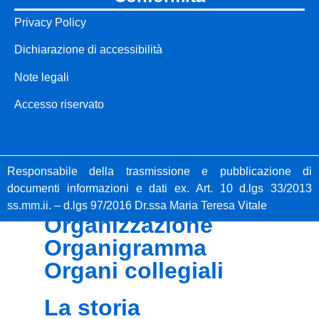
Privacy Policy
le carte della
Dichiarazione di accessibilità
scuola
Note legali
regolamenti
Accesso riservato
d'istituto
perfezionamento
iscrizioni classi
Responsabile della trasmissione e pubblicazione di
prime
documenti informazioni e dati ex. Art. 10 d.lgs 33/2013
ss.mm.ii. – d.lgs 97/2016 Dr.ssa Maria Teresa Vitale
organizzazione
organigramma
organi collegiali
la storia