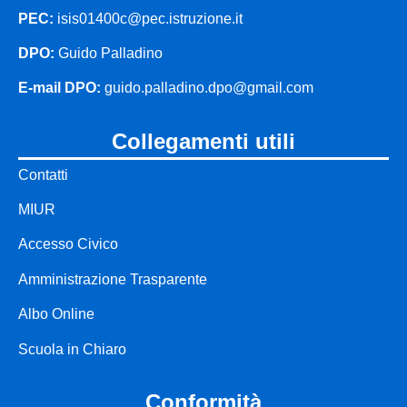
PEC:
isis01400c@pec.istruzione.it
presentazione
chi siamo
DPO:
Guido Palladino
E-mail DPO:
guido.palladino.dpo@gmail.com
i luoghi
le nostre sedi
collegamenti utili
Contatti
le persone
dirigente
MIUR
scolastico
Accesso Civico
segreteria
Amministrazione Trasparente
i numeri della
Albo Online
scuola
Scuola in Chiaro
la scuola in
conformità
numeri