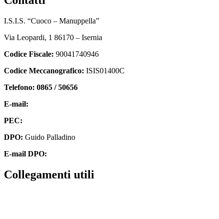
I.S.I.S. “Cuoco – Manuppella”
Via Leopardi, 1 86170 – Isernia
Codice Fiscale:
90041740946
Codice Meccanografico:
ISIS01400C
Telefono: 0865 / 50656
E-mail:
isis01400c@istruzione.it
PEC:
isis01400c@pec.istruzione.it
DPO:
Guido Palladino
E-mail DPO:
guido.palladino.dpo@gmail.com
collegamenti utili
Contatti
MIUR