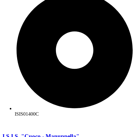
ISIS01400C
I.S.I.S. "Cuoco - Manuppella"