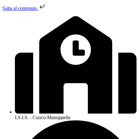
Salta al contenuto
I.S.I.S. - Cuoco-Manuppella