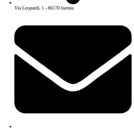
Via Leopardi, 1 - 86170 Isernia
isis01400c@istruzione.it