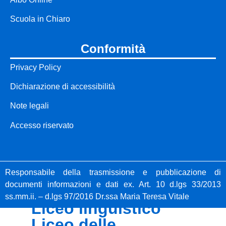
studenti
Scuola in Chiaro
libri di testo
iscrizioni online
conformità
pago pa
Privacy Policy
personale
Dichiarazione di accessibilità
scolastico
Note legali
segreteria cloud
Accesso riservato
registro
elettronico
interpello
Responsabile della trasmissione e pubblicazione di
documenti informazioni e dati ex. Art. 10 d.lgs 33/2013
percorsi di studio
ss.mm.ii. – d.lgs 97/2016 Dr.ssa Maria Teresa Vitale
liceo linguistico
liceo delle