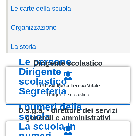
Le carte della scuola
presentazione
chi siamo
Organizzazione
i luoghi
le nostre sedi
La storia
le persone
dirigente scolastico
dirigente
scolastico
Prof.ssa Maria Teresa Vitale
segreteria
Dirigente scolastico
i numeri della
d.s.g.a. - direttore dei servizi
scuola
generali e amministrativi
la scuola in
numeri