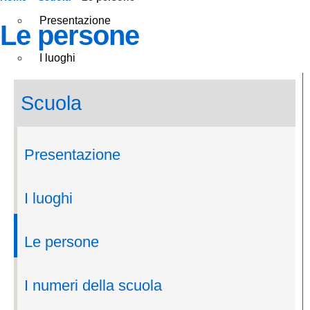
Presentazione
le persone
I luoghi
Le persone
scuola
I numeri della scuola
Presentazione
Le carte della scuola
I luoghi
Organizzazione
Le persone
La storia
I numeri della scuola
panoramica