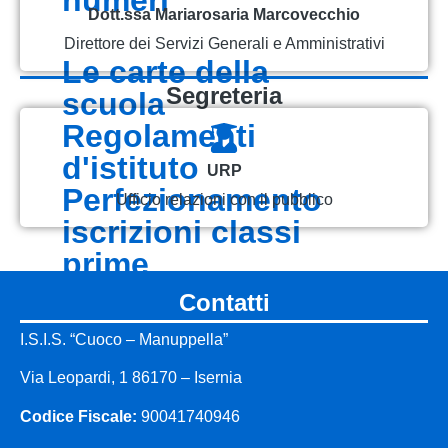
Dott.ssa Mariarosaria Marcovecchio
Direttore dei Servizi Generali e Amministrativi
le carte della
segreteria
scuola
regolamenti
d'istituto
URP
perfezionamento
Ufficio relazioni con il pubblico
iscrizioni classi
prime
contatti
organizzazione
organigramma
I.S.I.S. “Cuoco – Manuppella”
organi collegiali
Via Leopardi, 1 86170 – Isernia
Codice Fiscale:
90041740946
la storia