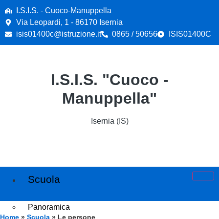
I.S.I.S. - Cuoco-Manuppella
Via Leopardi, 1 - 86170 Isernia
isis01400c@istruzione.it
0865 / 50656
ISIS01400C
I.S.I.S. "Cuoco -
Manuppella"
Isernia (IS)
Scuola
Panoramica
Home
»
Scuola
»
Le persone