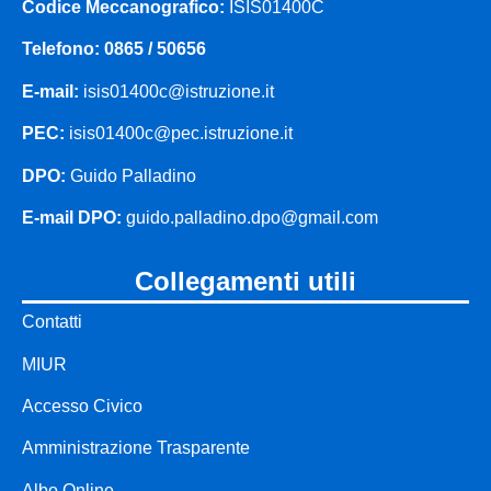
le nostre origini
Codice Meccanografico:
ISIS01400C
Telefono: 0865 / 50656
E-mail:
isis01400c@istruzione.it
Servizi
PEC:
isis01400c@pec.istruzione.it
Panoramica
DPO:
Guido Palladino
Famiglie e studenti
E-mail DPO:
guido.palladino.dpo@gmail.com
collegamenti utili
Personale scolastico
Contatti
Percorsi di studio
MIUR
panoramica
Accesso Civico
Amministrazione Trasparente
famiglie e
Albo Online