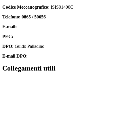
Codice Meccanografico:
ISIS01400C
Telefono: 0865 / 50656
E-mail:
isis01400c@istruzione.it
PEC:
isis01400c@pec.istruzione.it
DPO:
Guido Palladino
E-mail DPO:
guido.palladino.dpo@gmail.com
collegamenti utili
Contatti
MIUR
Accesso Civico
Amministrazione Trasparente
Albo Online