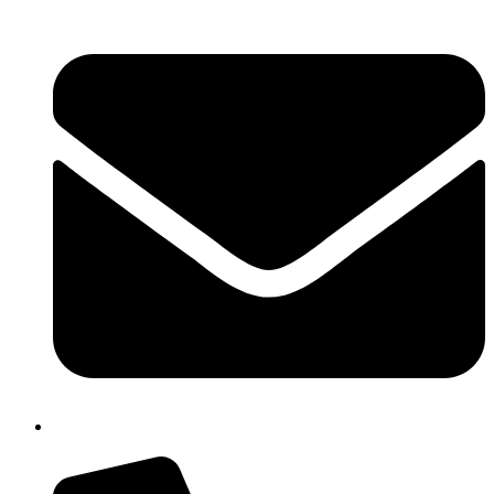
isis01400c@istruzione.it