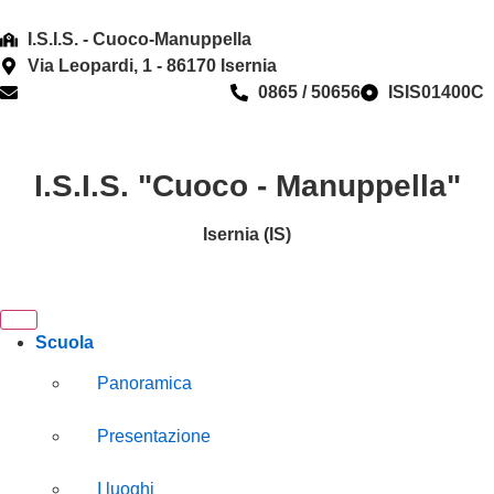
I.S.I.S. - Cuoco-Manuppella
Via Leopardi, 1 - 86170 Isernia
isis01400c@istruzione.it
0865 / 50656
ISIS01400C
I.S.I.S. "Cuoco - Manuppella"
Isernia (IS)
Scuola
Panoramica
Presentazione
I luoghi