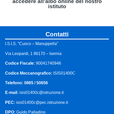
accedere all’albo online del nostro
istituto
Albo Online
contatti
I.S.I.S. “Cuoco – Manuppella”
Via Leopardi, 1 86170 – Isernia
Codice Fiscale:
90041740946
Codice Meccanografico:
ISIS01400C
Telefono: 0865 / 50656
E-mail:
isis01400c@istruzione.it
PEC:
isis01400c@pec.istruzione.it
DPO:
Guido Palladino