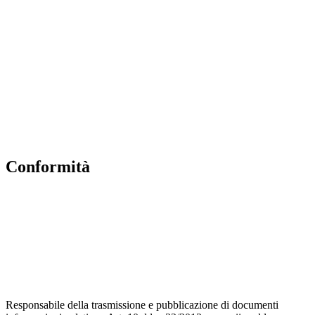
Contatti
MIUR
Accesso Civico
Amministrazione Trasparente
Albo Online
Scuola in Chiaro
conformità
Privacy Policy
Dichiarazione di accessibilità
Note legali
Accesso riservato
Responsabile della trasmissione e pubblicazione di documenti