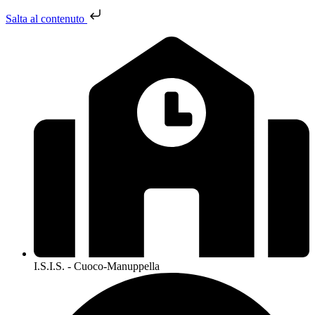
Salta al contenuto
I.S.I.S. - Cuoco-Manuppella