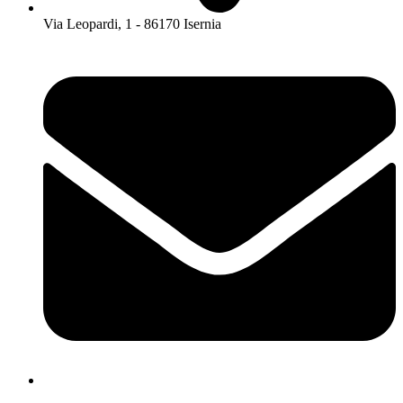
Via Leopardi, 1 - 86170 Isernia
isis01400c@istruzione.it