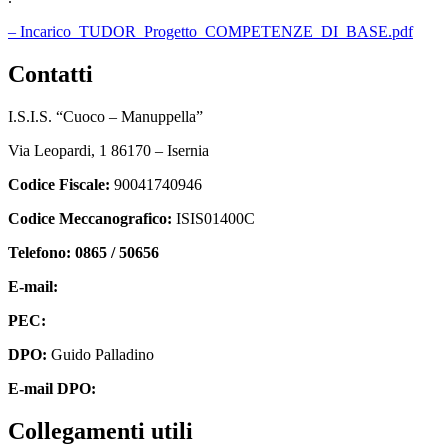
– Incarico_TUDOR_Progetto_COMPETENZE_DI_BASE.pdf
contatti
I.S.I.S. “Cuoco – Manuppella”
Via Leopardi, 1 86170 – Isernia
Codice Fiscale:
90041740946
Codice Meccanografico:
ISIS01400C
Telefono: 0865 / 50656
E-mail:
isis01400c@istruzione.it
PEC:
isis01400c@pec.istruzione.it
DPO:
Guido Palladino
E-mail DPO:
guido.palladino.dpo@gmail.com
collegamenti utili