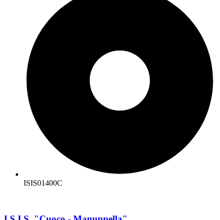
ISIS01400C
I.S.I.S. "Cuoco - Manuppella"