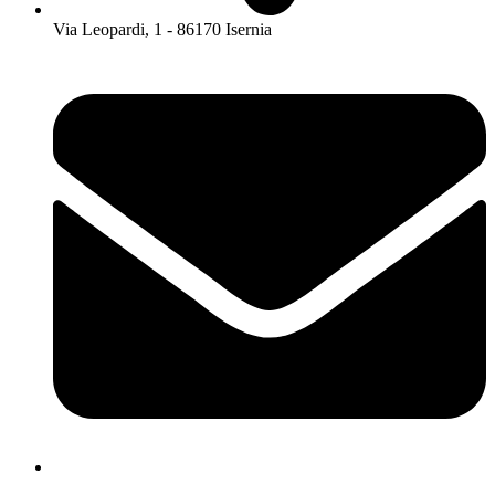
Via Leopardi, 1 - 86170 Isernia
isis01400c@istruzione.it