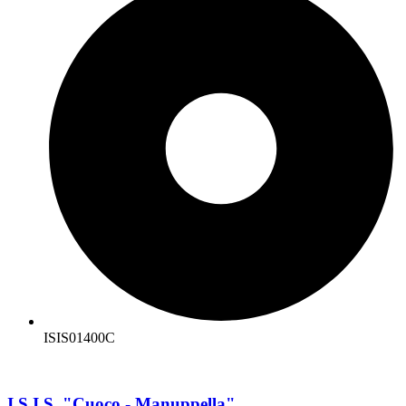
ISIS01400C
I.S.I.S. "Cuoco - Manuppella"