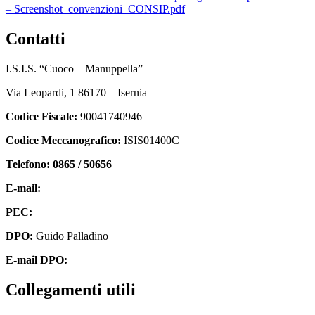
– Screenshot_convenzioni_CONSIP.pdf
contatti
I.S.I.S. “Cuoco – Manuppella”
Via Leopardi, 1 86170 – Isernia
Codice Fiscale:
90041740946
Codice Meccanografico:
ISIS01400C
Telefono: 0865 / 50656
E-mail:
isis01400c@istruzione.it
PEC:
isis01400c@pec.istruzione.it
DPO:
Guido Palladino
E-mail DPO:
guido.palladino.dpo@gmail.com
collegamenti utili