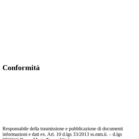
Contatti
MIUR
Accesso Civico
Amministrazione Trasparente
Albo Online
Scuola in Chiaro
conformità
Privacy Policy
Dichiarazione di accessibilità
Note legali
Accesso riservato
Responsabile della trasmissione e pubblicazione di documenti
informazioni e dati ex. Art. 10 d.lgs 33/2013 ss.mm.ii. – d.lgs