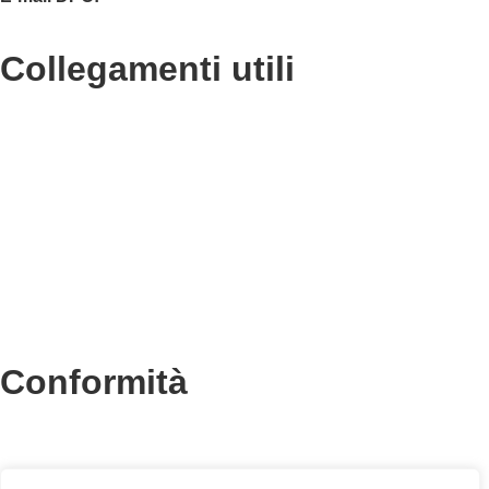
collegamenti utili
Contatti
MIUR
Accesso Civico
Amministrazione Trasparente
Albo Online
Scuola in Chiaro
conformità
Privacy Policy
Dichiarazione di accessibilità