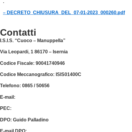
.
– DECRETO_CHIUSURA_DEL_07-01-2023_000260.pdf
contatti
I.S.I.S. “Cuoco – Manuppella”
Via Leopardi, 1 86170 – Isernia
Codice Fiscale:
90041740946
Codice Meccanografico:
ISIS01400C
Telefono: 0865 / 50656
E-mail:
isis01400c@istruzione.it
PEC:
isis01400c@pec.istruzione.it
DPO:
Guido Palladino
E-mail DPO:
guido.palladino.dpo@gmail.com