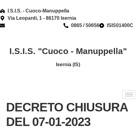
contenuto
I.S.I.S. - Cuoco-Manuppella
Via Leopardi, 1 - 86170 Isernia
isis01400c@istruzione.it
0865 / 50656
ISIS01400C
I.S.I.S. "Cuoco - Manuppella"
Isernia (IS)
DECRETO CHIUSURA
DEL 07-01-2023