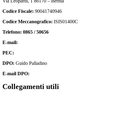
Via Leopardi, 1 86170 – Isernia
Codice Fiscale:
90041740946
Codice Meccanografico:
ISIS01400C
Telefono: 0865 / 50656
E-mail:
isis01400c@istruzione.it
PEC:
isis01400c@pec.istruzione.it
DPO:
Guido Palladino
E-mail DPO:
guido.palladino.dpo@gmail.com
collegamenti utili
Contatti
MIUR
Accesso Civico
Amministrazione Trasparente