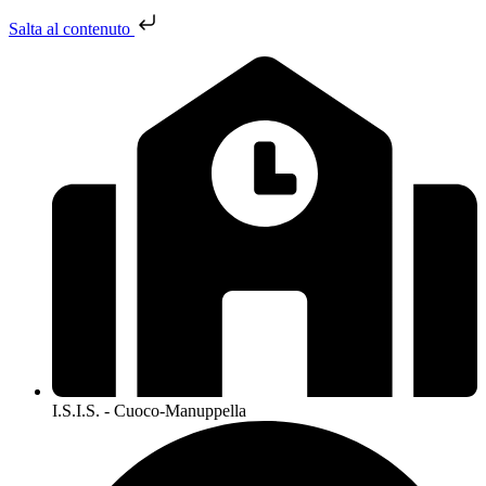
Salta al contenuto
I.S.I.S. - Cuoco-Manuppella