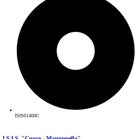
ISIS01400C
I.S.I.S. "Cuoco - Manuppella"