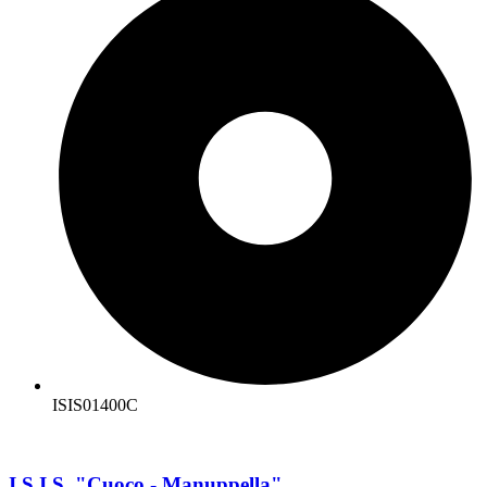
ISIS01400C
I.S.I.S. "Cuoco - Manuppella"