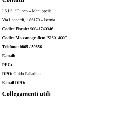
I.S.I.S. “Cuoco – Manuppella”
Via Leopardi, 1 86170 – Isernia
Codice Fiscale:
90041740946
Codice Meccanografico:
ISIS01400C
Telefono: 0865 / 50656
E-mail:
isis01400c@istruzione.it
PEC:
isis01400c@pec.istruzione.it
DPO:
Guido Palladino
E-mail DPO:
guido.palladino.dpo@gmail.com
collegamenti utili
Contatti
MIUR