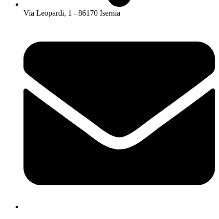
Via Leopardi, 1 - 86170 Isernia
isis01400c@istruzione.it