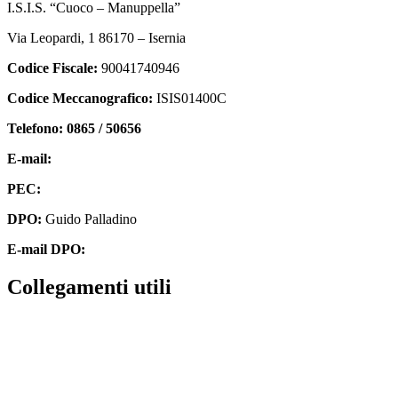
I.S.I.S. “Cuoco – Manuppella”
Via Leopardi, 1 86170 – Isernia
Codice Fiscale:
90041740946
Codice Meccanografico:
ISIS01400C
Telefono: 0865 / 50656
E-mail:
isis01400c@istruzione.it
PEC:
isis01400c@pec.istruzione.it
DPO:
Guido Palladino
E-mail DPO:
guido.palladino.dpo@gmail.com
collegamenti utili
Contatti
MIUR
Accesso Civico