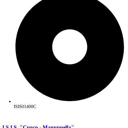
ISIS01400C
I.S.I.S. "Cuoco - Manuppella"