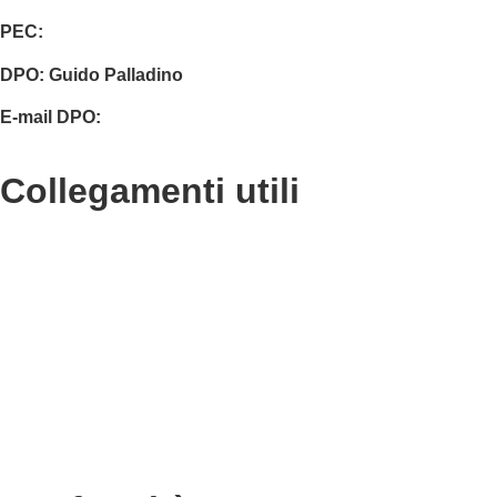
PEC:
isis01400c@pec.istruzione.it
DPO:
Guido Palladino
E-mail DPO:
guido.palladino.dpo@gmail.com
collegamenti utili
Contatti
MIUR
Accesso Civico
Amministrazione Trasparente
Albo Online
Scuola in Chiaro