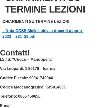
TERMINE LEZIONI
CHIARIMENTI SU TERMINE LEZIONI
– Nota-OOSS-Molise-attivita-docenti-giugno-
2023__281_29.pdf
contatti
I.S.I.S. “Cuoco – Manuppella”
Via Leopardi, 1 86170 – Isernia
Codice Fiscale:
90041740946
Codice Meccanografico:
ISIS01400C
Telefono: 0865 / 50656
E-mail:
isis01400c@istruzione.it