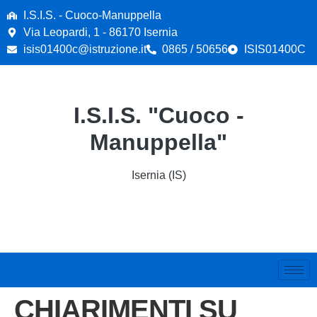
contenuto
I.S.I.S. - Cuoco-Manuppella
Via Leopardi, 1 - 86170 Isernia
isis01400c@istruzione.it
0865 / 50656
ISIS01400C
I.S.I.S. "Cuoco -
Manuppella"
Isernia (IS)
CHIARIMENTI SU