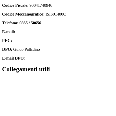
Codice Fiscale:
90041740946
Codice Meccanografico:
ISIS01400C
Telefono: 0865 / 50656
E-mail:
isis01400c@istruzione.it
PEC:
isis01400c@pec.istruzione.it
DPO:
Guido Palladino
E-mail DPO:
guido.palladino.dpo@gmail.com
collegamenti utili
Contatti
MIUR
Accesso Civico
Amministrazione Trasparente
Albo Online