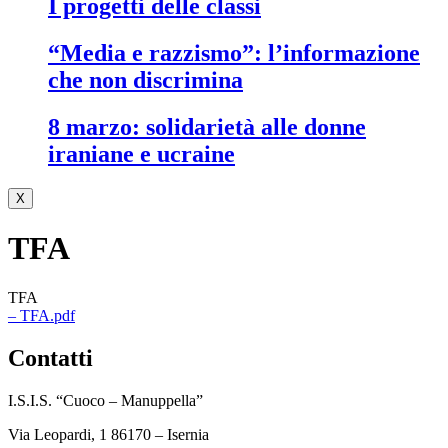
i progetti delle classi
“media e razzismo”: l’informazione
che non discrimina
8 marzo: solidarietà alle donne
iraniane e ucraine
X
TFA
TFA
– TFA.pdf
contatti
I.S.I.S. “Cuoco – Manuppella”
Via Leopardi, 1 86170 – Isernia