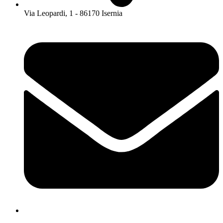
Via Leopardi, 1 - 86170 Isernia
isis01400c@istruzione.it