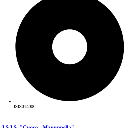
ISIS01400C
I.S.I.S. "Cuoco - Manuppella"