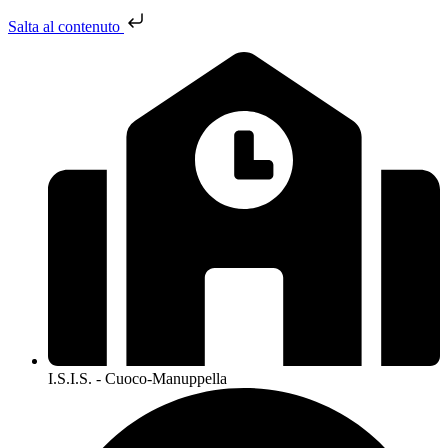
Salta al contenuto
I.S.I.S. - Cuoco-Manuppella