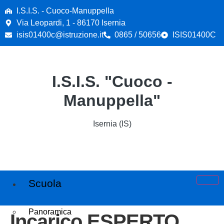
contenuto
I.S.I.S. - Cuoco-Manuppella
Via Leopardi, 1 - 86170 Isernia
isis01400c@istruzione.it
0865 / 50656
ISIS01400C
I.S.I.S. "Cuoco -
Manuppella"
Isernia (IS)
Scuola
Panoramica
Incarico ESPERTO