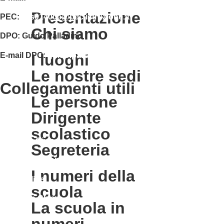
presentazione
PEC:
isis01400c@pec.istruzione.it
chi siamo
DPO:
Guido Palladino
E-mail DPO:
guido.palladino.dpo@gmail.com
i luoghi
le nostre sedi
collegamenti utili
le persone
Contatti
dirigente
MIUR
scolastico
Accesso Civico
segreteria
Amministrazione Trasparente
i numeri della
Albo Online
scuola
Scuola in Chiaro
la scuola in
numeri