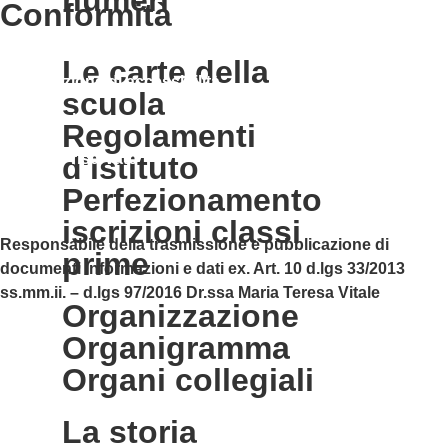
conformità
Privacy Policy
le carte della
Dichiarazione di accessibilità
scuola
Note legali
regolamenti
Accesso riservato
d'istituto
perfezionamento
iscrizioni classi
Responsabile della trasmissione e pubblicazione di
prime
documenti informazioni e dati ex. Art. 10 d.lgs 33/2013
ss.mm.ii. – d.lgs 97/2016 Dr.ssa Maria Teresa Vitale
organizzazione
organigramma
organi collegiali
la storia