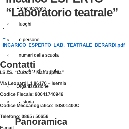
“Laboratorio teatrale”
Presentazione
I luoghi
.
–
Le persone
INCARICO_ESPERTO_LAB._TEATRALE_BERARDI.pdf
I numeri della scuola
contatti
Le carte della scuola
I.S.I.S. “Cuoco – Manuppella”
Via Leopardi, 1 86170 – Isernia
Organizzazione
Codice Fiscale:
90041740946
La storia
Codice Meccanografico:
ISIS01400C
Telefono: 0865 / 50656
panoramica
E-mail:
isis01400c@istruzione.it