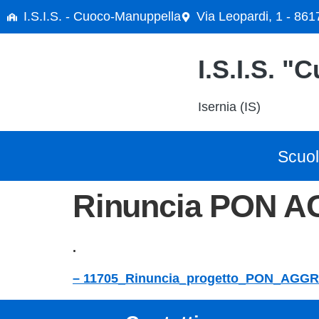
contenuto
I.S.I.S. - Cuoco-Manuppella
Via Leopardi, 1 - 861
I.S.I.S. 
Isernia (IS)
Scuo
Rinuncia PON 
.
– 11705_Rinuncia_progetto_PON_AG