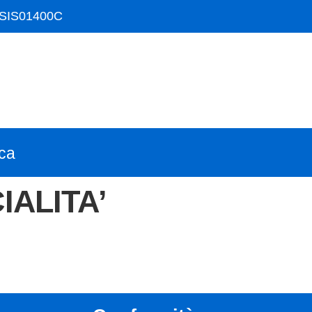
ISIS01400C
ica
IALITA’