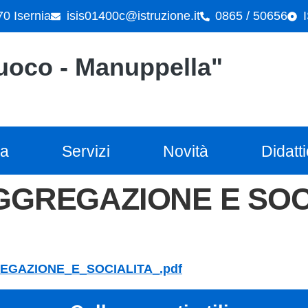
70 Isernia
isis01400c@istruzione.it
0865 / 50656
"Cuoco - Manuppella"
la
Servizi
Novità
Didatt
AGGREGAZIONE E SOC
GREGAZIONE_E_SOCIALITA_.pdf