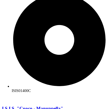
ISIS01400C
I.S.I.S. "Cuoco - Manuppella"