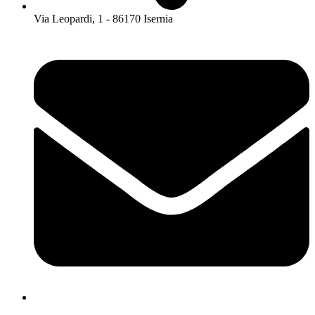
Via Leopardi, 1 - 86170 Isernia
isis01400c@istruzione.it