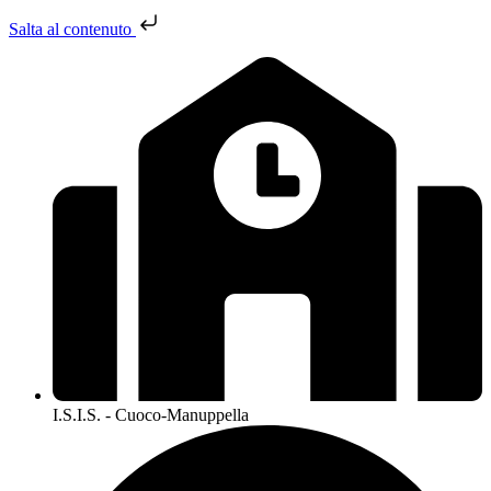
Salta al contenuto
I.S.I.S. - Cuoco-Manuppella