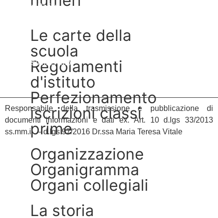
numeri
Privacy Policy
Dichiarazione di accessibilità
le carte della
Note legali
scuola
regolamenti
Accesso riservato
d'istituto
perfezionamento
iscrizioni classi
Responsabile della trasmissione e pubblicazione di
documenti informazioni e dati ex. Art. 10 d.lgs 33/2013
prime
ss.mm.ii. – d.lgs 97/2016 Dr.ssa Maria Teresa Vitale
organizzazione
organigramma
organi collegiali
la storia