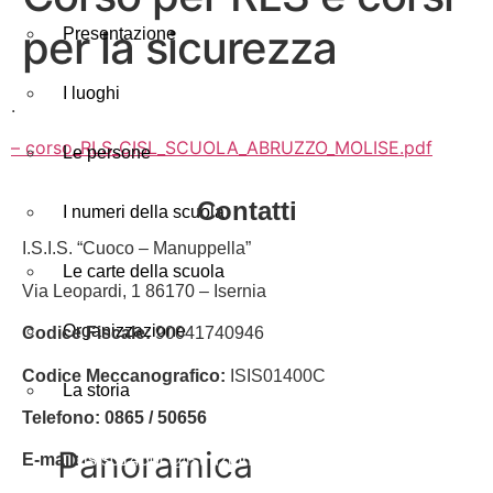
per la sicurezza
Presentazione
I luoghi
.
– corso_RLS_CISL_SCUOLA_ABRUZZO_MOLISE.pdf
Le persone
contatti
I numeri della scuola
I.S.I.S. “Cuoco – Manuppella”
Le carte della scuola
Via Leopardi, 1 86170 – Isernia
Organizzazione
Codice Fiscale:
90041740946
Codice Meccanografico:
ISIS01400C
La storia
Telefono: 0865 / 50656
panoramica
E-mail:
isis01400c@istruzione.it