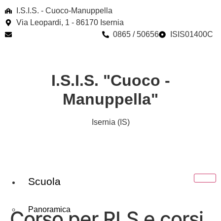
contenuto
I.S.I.S. - Cuoco-Manuppella
Via Leopardi, 1 - 86170 Isernia
isis01400c@istruzione.it
0865 / 50656
ISIS01400C
I.S.I.S. "Cuoco -
Manuppella"
Isernia (IS)
Scuola
Panoramica
Corso per RLS e corsi