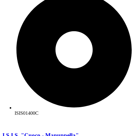
ISIS01400C
I.S.I.S. "Cuoco - Manuppella"