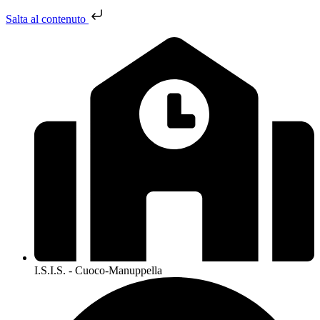
Salta al contenuto
I.S.I.S. - Cuoco-Manuppella