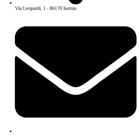
Via Leopardi, 1 - 86170 Isernia
isis01400c@istruzione.it