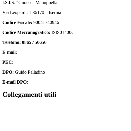
I.S.I.S. “Cuoco – Manuppella”
Via Leopardi, 1 86170 – Isernia
Codice Fiscale:
90041740946
Codice Meccanografico:
ISIS01400C
Telefono: 0865 / 50656
E-mail:
isis01400c@istruzione.it
PEC:
isis01400c@pec.istruzione.it
DPO:
Guido Palladino
E-mail DPO:
guido.palladino.dpo@gmail.com
collegamenti utili
Contatti
MIUR
Accesso Civico