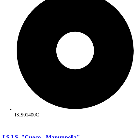
ISIS01400C
I.S.I.S. "Cuoco - Manuppella"