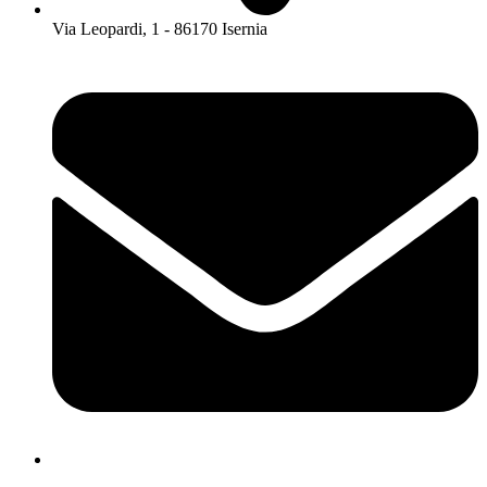
Via Leopardi, 1 - 86170 Isernia
isis01400c@istruzione.it