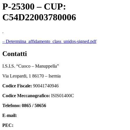
P-25300 – CUP:
C54D22003780006
.
– Determiina_affidamento_class_unidos-signed.pdf
contatti
I.S.I.S. “Cuoco – Manuppella”
Via Leopardi, 1 86170 – Isernia
Codice Fiscale:
90041740946
Codice Meccanografico:
ISIS01400C
Telefono: 0865 / 50656
E-mail:
isis01400c@istruzione.it
PEC:
isis01400c@pec.istruzione.it