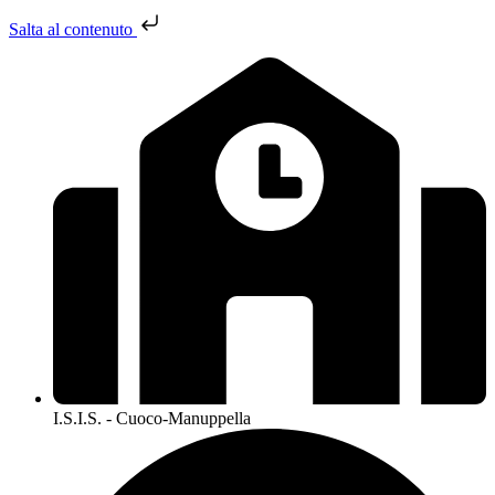
Salta al contenuto
I.S.I.S. - Cuoco-Manuppella