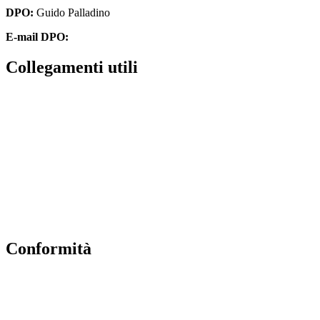
DPO:
Guido Palladino
E-mail DPO:
guido.palladino.dpo@gmail.com
collegamenti utili
Contatti
MIUR
Accesso Civico
Amministrazione Trasparente
Albo Online
Scuola in Chiaro
conformità
Privacy Policy
Dichiarazione di accessibilità