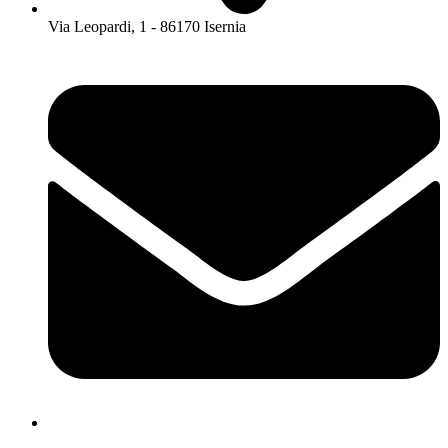
Via Leopardi, 1 - 86170 Isernia
isis01400c@istruzione.it