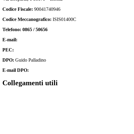
Codice Fiscale:
90041740946
Codice Meccanografico:
ISIS01400C
Telefono: 0865 / 50656
E-mail:
isis01400c@istruzione.it
PEC:
isis01400c@pec.istruzione.it
DPO:
Guido Palladino
E-mail DPO:
guido.palladino.dpo@gmail.com
collegamenti utili
Contatti
MIUR
Accesso Civico
Amministrazione Trasparente