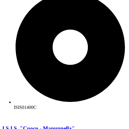
ISIS01400C
I.S.I.S. "Cuoco - Manuppella"