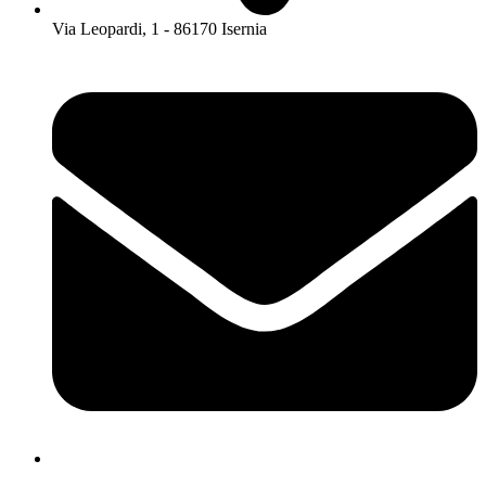
Via Leopardi, 1 - 86170 Isernia
isis01400c@istruzione.it