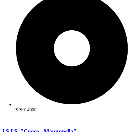
ISIS01400C
I.S.I.S. "Cuoco - Manuppella"