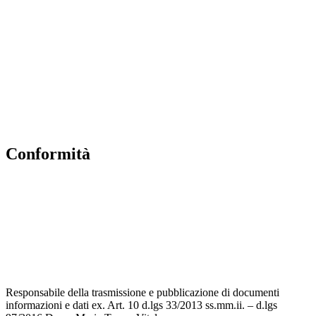
Contatti
MIUR
Accesso Civico
Amministrazione Trasparente
Albo Online
Scuola in Chiaro
conformità
Privacy Policy
Dichiarazione di accessibilità
Note legali
Accesso riservato
Responsabile della trasmissione e pubblicazione di documenti
informazioni e dati ex. Art. 10 d.lgs 33/2013 ss.mm.ii. – d.lgs