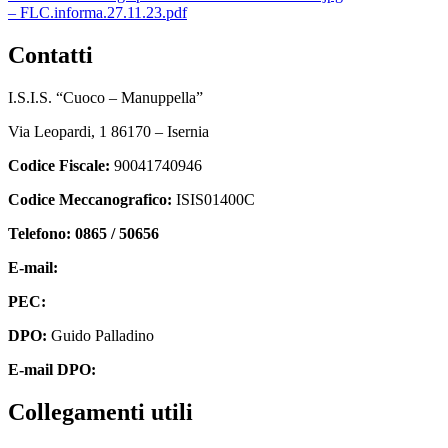
– FLC.informa.27.11.23.pdf
contatti
I.S.I.S. “Cuoco – Manuppella”
Via Leopardi, 1 86170 – Isernia
Codice Fiscale:
90041740946
Codice Meccanografico:
ISIS01400C
Telefono: 0865 / 50656
E-mail:
isis01400c@istruzione.it
PEC:
isis01400c@pec.istruzione.it
DPO:
Guido Palladino
E-mail DPO:
guido.palladino.dpo@gmail.com
collegamenti utili