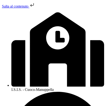
Salta al contenuto
I.S.I.S. - Cuoco-Manuppella