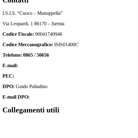
I.S.I.S. “Cuoco – Manuppella”
Via Leopardi, 1 86170 – Isernia
Codice Fiscale:
90041740946
Codice Meccanografico:
ISIS01400C
Telefono: 0865 / 50656
E-mail:
isis01400c@istruzione.it
PEC:
isis01400c@pec.istruzione.it
DPO:
Guido Palladino
E-mail DPO:
guido.palladino.dpo@gmail.com
collegamenti utili
Contatti
MIUR