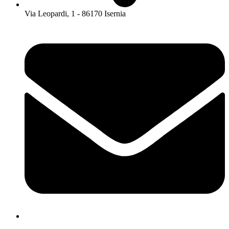
Via Leopardi, 1 - 86170 Isernia
isis01400c@istruzione.it