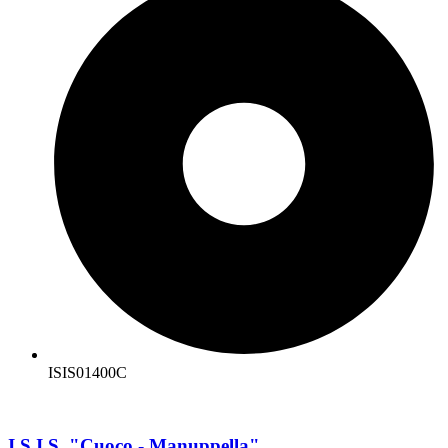
ISIS01400C
I.S.I.S. "Cuoco - Manuppella"