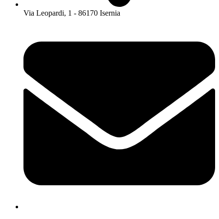
Via Leopardi, 1 - 86170 Isernia
isis01400c@istruzione.it