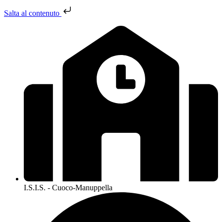
Salta al contenuto
I.S.I.S. - Cuoco-Manuppella