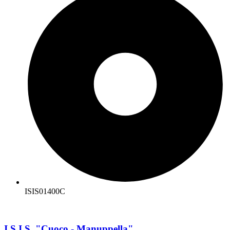
ISIS01400C
I.S.I.S. "Cuoco - Manuppella"