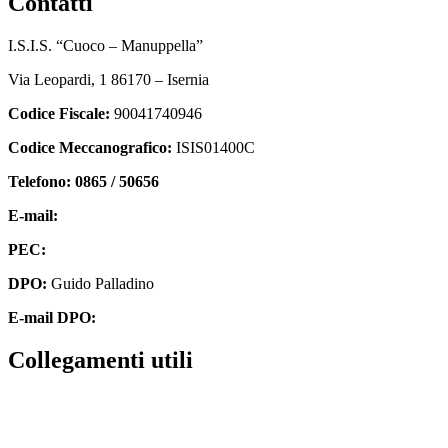
contatti
I.S.I.S. “Cuoco – Manuppella”
Via Leopardi, 1 86170 – Isernia
Codice Fiscale:
90041740946
Codice Meccanografico:
ISIS01400C
Telefono: 0865 / 50656
E-mail:
isis01400c@istruzione.it
PEC:
isis01400c@pec.istruzione.it
DPO:
Guido Palladino
E-mail DPO:
guido.palladino.dpo@gmail.com
collegamenti utili
Contatti
MIUR