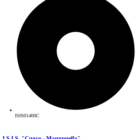
ISIS01400C
I.S.I.S. "Cuoco - Manuppella"