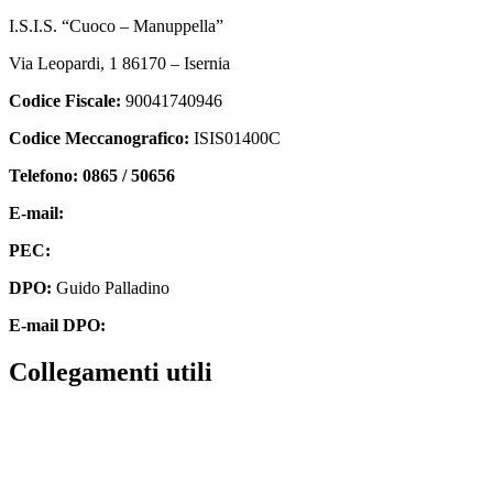
I.S.I.S. “Cuoco – Manuppella”
Via Leopardi, 1 86170 – Isernia
Codice Fiscale:
90041740946
Codice Meccanografico:
ISIS01400C
Telefono: 0865 / 50656
E-mail:
isis01400c@istruzione.it
PEC:
isis01400c@pec.istruzione.it
DPO:
Guido Palladino
E-mail DPO:
guido.palladino.dpo@gmail.com
collegamenti utili
Contatti
MIUR