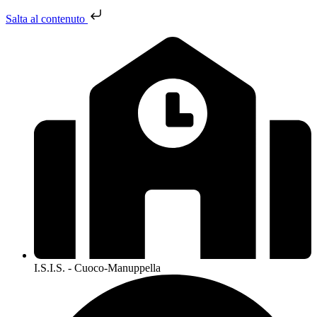
Salta al contenuto
I.S.I.S. - Cuoco-Manuppella