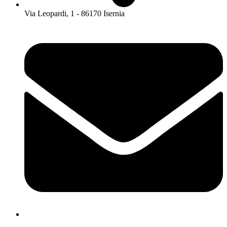
Via Leopardi, 1 - 86170 Isernia
isis01400c@istruzione.it