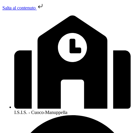
Salta al contenuto
I.S.I.S. - Cuoco-Manuppella