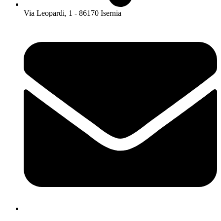
Via Leopardi, 1 - 86170 Isernia
isis01400c@istruzione.it