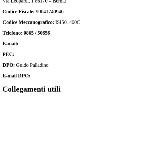
Via Leopardi, 1 86170 – Isernia
Codice Fiscale:
90041740946
Codice Meccanografico:
ISIS01400C
Telefono: 0865 / 50656
E-mail:
isis01400c@istruzione.it
PEC:
isis01400c@pec.istruzione.it
DPO:
Guido Palladino
E-mail DPO:
guido.palladino.dpo@gmail.com
collegamenti utili
Contatti
MIUR
Accesso Civico
Amministrazione Trasparente