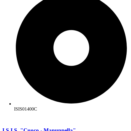
ISIS01400C
I.S.I.S. "Cuoco - Manuppella"