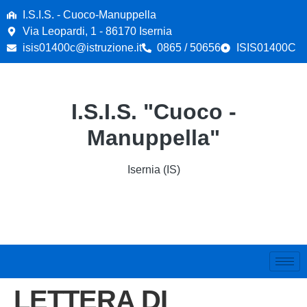
contenuto
I.S.I.S. - Cuoco-Manuppella
Via Leopardi, 1 - 86170 Isernia
isis01400c@istruzione.it
0865 / 50656
ISIS01400C
I.S.I.S. "Cuoco -
Manuppella"
Isernia (IS)
LETTERA DI