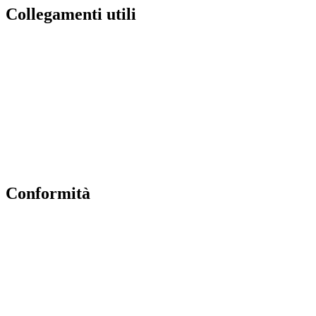
collegamenti utili
Contatti
MIUR
Accesso Civico
Amministrazione Trasparente
Albo Online
Scuola in Chiaro
conformità
Privacy Policy
Dichiarazione di accessibilità
Note legali
Accesso riservato