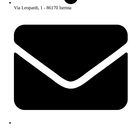
Via Leopardi, 1 - 86170 Isernia
isis01400c@istruzione.it