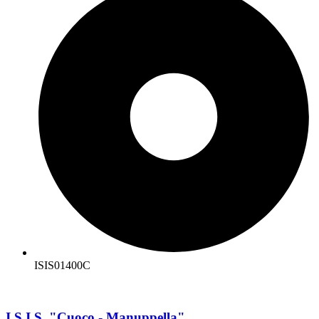
ISIS01400C
I.S.I.S. "Cuoco - Manuppella"