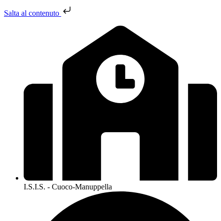
Salta al contenuto
I.S.I.S. - Cuoco-Manuppella