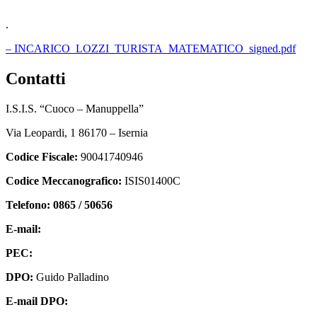
.
– INCARICO_LOZZI_TURISTA_MATEMATICO_signed.pdf
contatti
I.S.I.S. “Cuoco – Manuppella”
Via Leopardi, 1 86170 – Isernia
Codice Fiscale:
90041740946
Codice Meccanografico:
ISIS01400C
Telefono: 0865 / 50656
E-mail:
isis01400c@istruzione.it
PEC:
isis01400c@pec.istruzione.it
DPO:
Guido Palladino
E-mail DPO:
guido.palladino.dpo@gmail.com