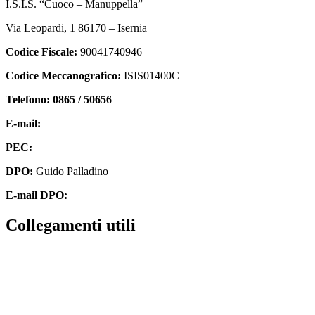
I.S.I.S. “Cuoco – Manuppella”
Via Leopardi, 1 86170 – Isernia
Codice Fiscale:
90041740946
Codice Meccanografico:
ISIS01400C
Telefono: 0865 / 50656
E-mail:
isis01400c@istruzione.it
PEC:
isis01400c@pec.istruzione.it
DPO:
Guido Palladino
E-mail DPO:
guido.palladino.dpo@gmail.com
collegamenti utili
Contatti
MIUR
Accesso Civico