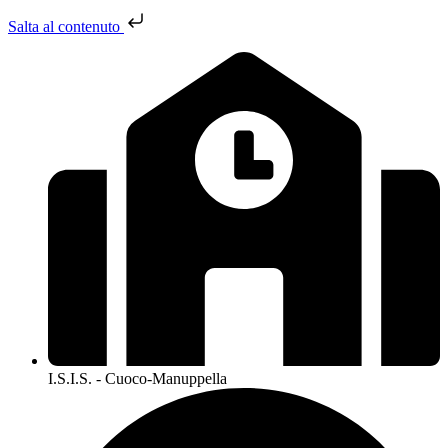
Salta al contenuto
I.S.I.S. - Cuoco-Manuppella