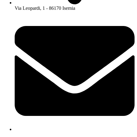
Via Leopardi, 1 - 86170 Isernia
isis01400c@istruzione.it