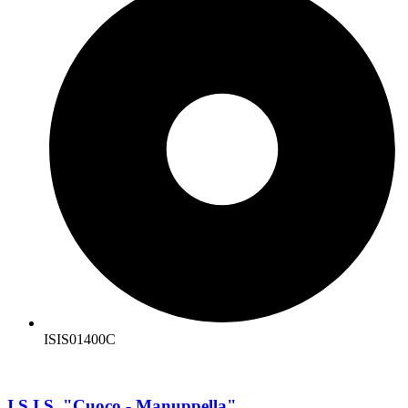
ISIS01400C
I.S.I.S. "Cuoco - Manuppella"