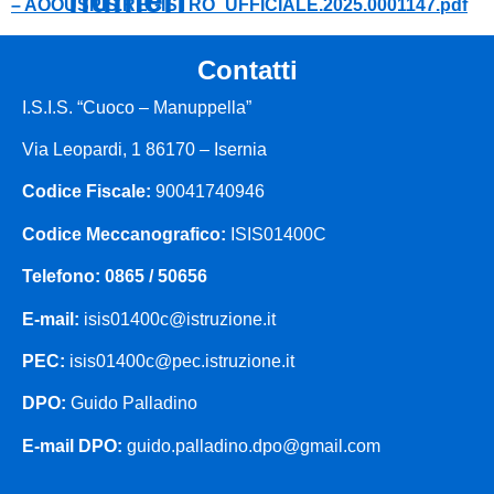
– AOOUSPIS.REGISTRO_UFFICIALE.2025.0001147.pdf
contatti
le carte della
scuola
I.S.I.S. “Cuoco – Manuppella”
regolamenti
Via Leopardi, 1 86170 – Isernia
d'istituto
Codice Fiscale:
90041740946
perfezionamento
Codice Meccanografico:
ISIS01400C
iscrizioni classi
Telefono: 0865 / 50656
prime
E-mail:
isis01400c@istruzione.it
organizzazione
PEC:
isis01400c@pec.istruzione.it
organigramma
DPO:
Guido Palladino
organi collegiali
E-mail DPO:
guido.palladino.dpo@gmail.com
la storia