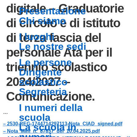
digitale – Graduatorie
presentazione
chi siamo
di circolo e di istituto
di terza fascia del
i luoghi
le nostre sedi
personale Ata per il
le persone
triennio scolastico
dirigente
2024/2027 –
scolastico
segreteria
Comunicazione.
i numeri della
…
scuola
– 2530-REG-1744714297113-Nota_CIAD_signed.pdf
la scuola in
– Nota_Mim_n._87837_del_10.04.2025.pdf
numeri