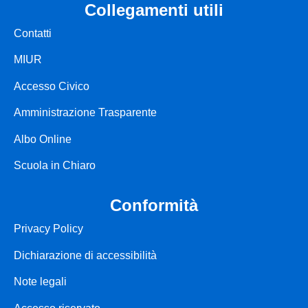
le nostre origini
collegamenti utili
Contatti
Servizi
MIUR
Accesso Civico
Panoramica
Amministrazione Trasparente
Famiglie e studenti
Albo Online
Scuola in Chiaro
Personale scolastico
conformità
Percorsi di studio
Privacy Policy
panoramica
Dichiarazione di accessibilità
Note legali
famiglie e