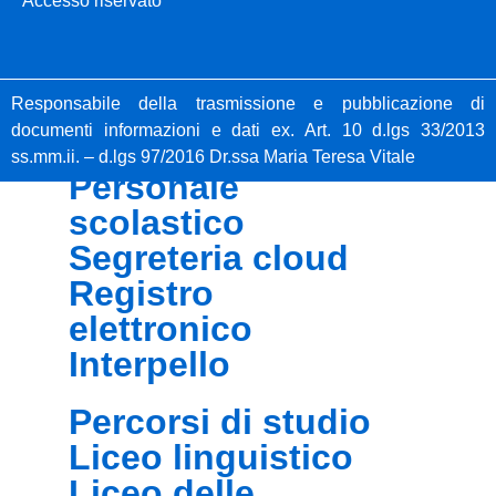
Accesso riservato
studenti
libri di testo
iscrizioni online
Responsabile della trasmissione e pubblicazione di
pago pa
documenti informazioni e dati ex. Art. 10 d.lgs 33/2013
ss.mm.ii. – d.lgs 97/2016 Dr.ssa Maria Teresa Vitale
personale
scolastico
segreteria cloud
registro
elettronico
interpello
percorsi di studio
liceo linguistico
liceo delle