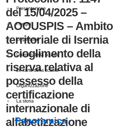
del 15/04/2025 –
Presentazione
AOOUSPIS – Ambito
I luoghi
territoriale di Isernia
Le persone
Scioglimento della
I numeri della scuola
riserva relativa al
Le carte della scuola
possesso della
Organizzazione
certificazione
La storia
internazionale di
panoramica
alfabetizzazione