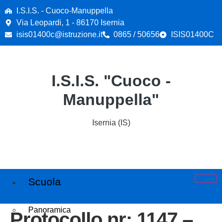
contenuto
I.S.I.S. - Cuoco-Manuppella
Via Leopardi, 1 - 86170 Isernia
isis01400c@istruzione.it
0865 / 50656
ISIS01400C
I.S.I.S. "Cuoco -
Manuppella"
Isernia (IS)
Scuola
Panoramica
Protocollo nr: 1147 –