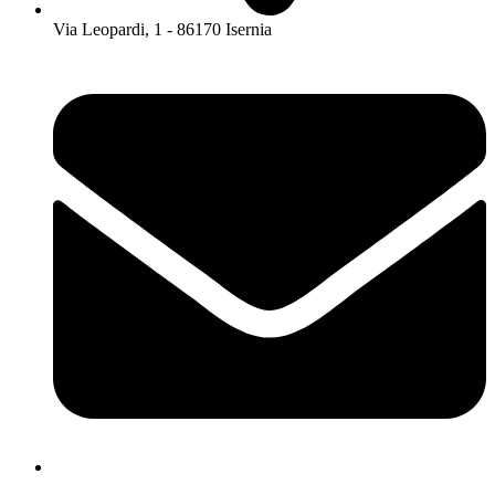
Via Leopardi, 1 - 86170 Isernia
isis01400c@istruzione.it