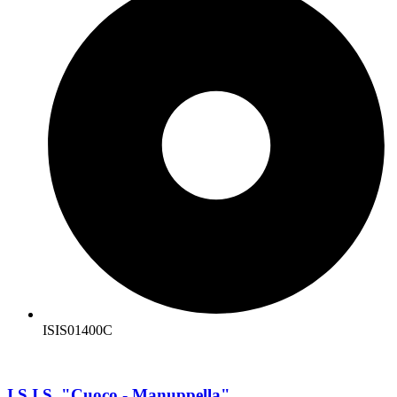
ISIS01400C
I.S.I.S. "Cuoco - Manuppella"