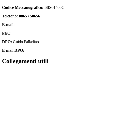
Codice Meccanografico:
ISIS01400C
Telefono: 0865 / 50656
E-mail:
isis01400c@istruzione.it
PEC:
isis01400c@pec.istruzione.it
DPO:
Guido Palladino
E-mail DPO:
guido.palladino.dpo@gmail.com
collegamenti utili
Contatti
MIUR
Accesso Civico
Amministrazione Trasparente
Albo Online