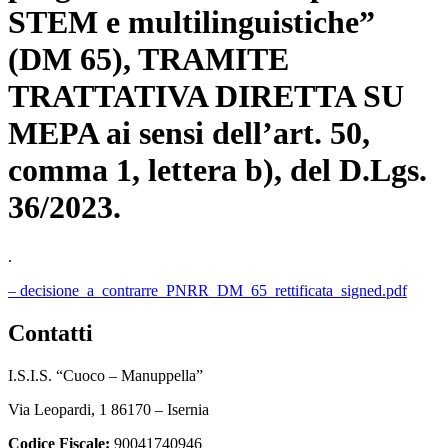
STEM e multilinguistiche”
(DM 65), TRAMITE
TRATTATIVA DIRETTA SU
MEPA ai sensi dell’art. 50,
comma 1, lettera b), del D.Lgs.
36/2023.
.
– decisione_a_contrarre_PNRR_DM_65_rettificata_signed.pdf
contatti
I.S.I.S. “Cuoco – Manuppella”
Via Leopardi, 1 86170 – Isernia
Codice Fiscale:
90041740946