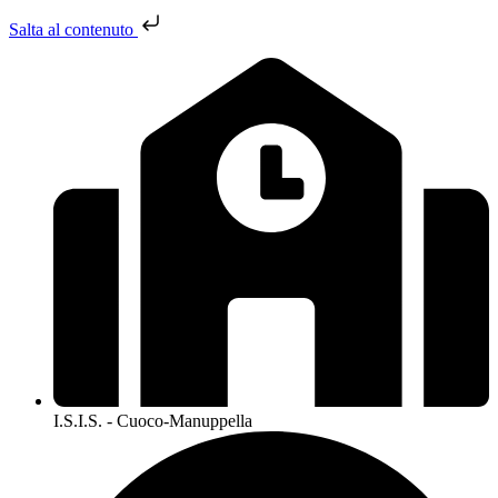
Salta al contenuto
I.S.I.S. - Cuoco-Manuppella