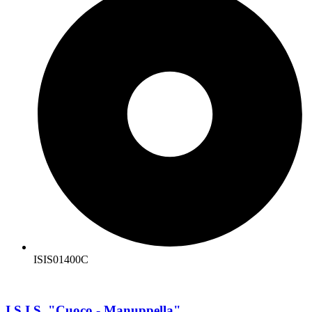
ISIS01400C
I.S.I.S. "Cuoco - Manuppella"