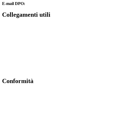
E-mail DPO:
guido.palladino.dpo@gmail.com
collegamenti utili
Contatti
MIUR
Accesso Civico
Amministrazione Trasparente
Albo Online
Scuola in Chiaro
conformità
Privacy Policy
Dichiarazione di accessibilità
Note legali