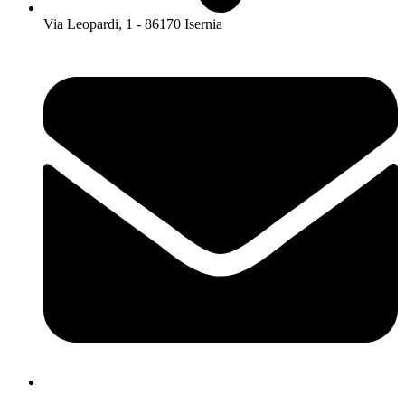
Via Leopardi, 1 - 86170 Isernia
isis01400c@istruzione.it