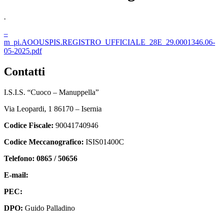
.
–
m_pi.AOOUSPIS.REGISTRO_UFFICIALE_28E_29.0001346.06-
05-2025.pdf
contatti
I.S.I.S. “Cuoco – Manuppella”
Via Leopardi, 1 86170 – Isernia
Codice Fiscale:
90041740946
Codice Meccanografico:
ISIS01400C
Telefono: 0865 / 50656
E-mail:
isis01400c@istruzione.it
PEC:
isis01400c@pec.istruzione.it
DPO:
Guido Palladino