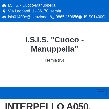
contenuto
I.S.I.S. - Cuoco-Manuppella
Via Leopardi, 1 - 86170 Isernia
isis01400c@istruzione.it
0865 / 50656
ISIS01400C
I.S.I.S. "Cuoco -
Manuppella"
Isernia (IS)
INTERPELLO A050.