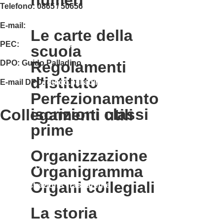
Telefono: 0865 / 50656
E-mail:
isis01400c@istruzione.it
le carte della
PEC:
isis01400c@pec.istruzione.it
scuola
regolamenti
DPO:
Guido Palladino
d'istituto
E-mail DPO:
guido.palladino.dpo@gmail.com
perfezionamento
iscrizioni classi
collegamenti utili
prime
Contatti
MIUR
organizzazione
Accesso Civico
organigramma
organi collegiali
Amministrazione Trasparente
Albo Online
la storia