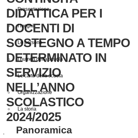
DIDATTICA PER I
Presentazione
DOCENTI DI
I luoghi
SOSTEGNO A TEMPO
Le persone
DETERMINATO IN
I numeri della scuola
SERVIZIO
Le carte della scuola
NELL’ANNO
Organizzazione
SCOLASTICO
La storia
2024/2025
panoramica
.