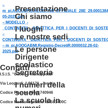
–
presentazione
m_pi.AOOUSPIS.REGISTRO_UFFICIALE_28E_29.0001384
chi siamo
05-2025.pdf
– MODELLO_-
i luoghi
_CONTINUITA__DIDATTICA_PER_I_DOCENTI_DI_SOSTE
–
le nostre sedi
CONTINUITA__DIDATTICA_PER_I_DOCENTI_DI_SOSTEG
– m_pi.AOOGABMI.Registro-DecretiR.0000032.26-02-
le persone
2025.pdf
dirigente
scolastico
contatti
segreteria
I.S.I.S. “Cuoco – Manuppella”
i numeri della
Via Leopardi, 1 86170 – Isernia
scuola
Codice Fiscale:
90041740946
la scuola in
Codice Meccanografico:
ISIS01400C
numeri