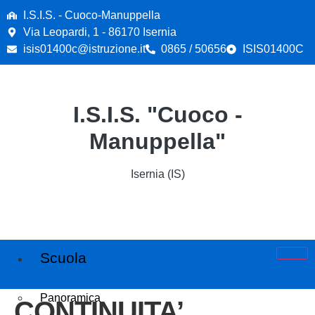
contenuto
I.S.I.S. - Cuoco-Manuppella
Via Leopardi, 1 - 86170 Isernia
isis01400c@istruzione.it
0865 / 50656
ISIS01400C
I.S.I.S. "Cuoco -
Manuppella"
Isernia (IS)
Scuola
Panoramica
CONTINUITA’