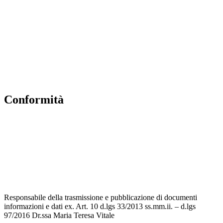
MIUR
Accesso Civico
Amministrazione Trasparente
Albo Online
Scuola in Chiaro
conformità
Privacy Policy
Dichiarazione di accessibilità
Note legali
Accesso riservato
Responsabile della trasmissione e pubblicazione di documenti
informazioni e dati ex. Art. 10 d.lgs 33/2013 ss.mm.ii. – d.lgs
97/2016 Dr.ssa Maria Teresa Vitale