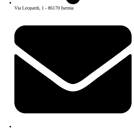
Via Leopardi, 1 - 86170 Isernia
isis01400c@istruzione.it