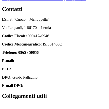
contatti
I.S.I.S. “Cuoco – Manuppella”
Via Leopardi, 1 86170 – Isernia
Codice Fiscale:
90041740946
Codice Meccanografico:
ISIS01400C
Telefono: 0865 / 50656
E-mail:
isis01400c@istruzione.it
PEC:
isis01400c@pec.istruzione.it
DPO:
Guido Palladino
E-mail DPO:
guido.palladino.dpo@gmail.com
collegamenti utili
Contatti