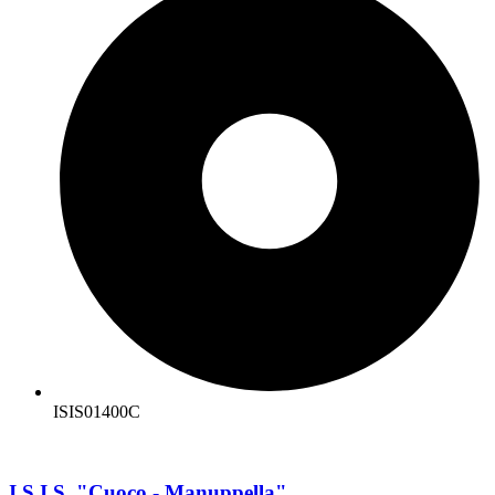
ISIS01400C
I.S.I.S. "Cuoco - Manuppella"