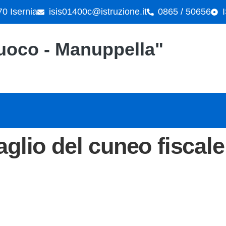
70 Isernia
isis01400c@istruzione.it
0865 / 50656
"Cuoco - Manuppella"
glio del cuneo fiscale