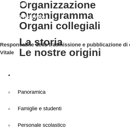
organizzazione
Note legali
organigramma
Accesso riservato
organi collegiali
la storia
Responsabile della trasmissione e pubblicazione di documenti informazioni e dati ex. Art. 10 d.lgs 33/2013 ss.mm.ii. – d.lgs 97/2016 Dr.ssa Maria Teresa
le nostre origini
Vitale
Servizi
Panoramica
Famiglie e studenti
Personale scolastico