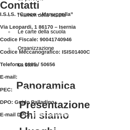
contatti
I.S.I.S. “Cuoco – Manuppella”
I numeri della scuola
Via Leopardi, 1 86170 – Isernia
Le carte della scuola
Codice Fiscale:
90041740946
Organizzazione
Codice Meccanografico:
ISIS01400C
Telefono: 0865 / 50656
La storia
E-mail:
isis01400c@istruzione.it
panoramica
PEC:
isis01400c@pec.istruzione.it
presentazione
DPO:
Guido Palladino
chi siamo
E-mail DPO:
guido.palladino.dpo@gmail.com