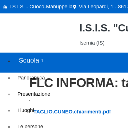
contenuto
I.S.I.S. - Cuoco-Manuppella
Via Leopardi, 1 - 861
I.S.I.S. 
Isernia (IS)
Scuola
Panoramica
FLC INFORMA: ta
Presentazione
.
I luoghi
– TAGLIO.CUNEO.chiarimenti.pdf
Le persone