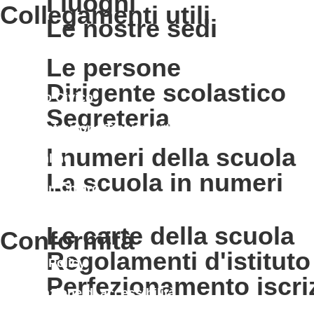
i luoghi
collegamenti utili
le nostre sedi
Contatti
le persone
MIUR
dirigente scolastico
Accesso Civico
segreteria
Amministrazione Trasparente
i numeri della scuola
Albo Online
la scuola in numeri
Scuola in Chiaro
le carte della scuola
conformità
regolamenti d'istituto
Privacy Policy
perfezionamento iscri
Dichiarazione di accessibilità