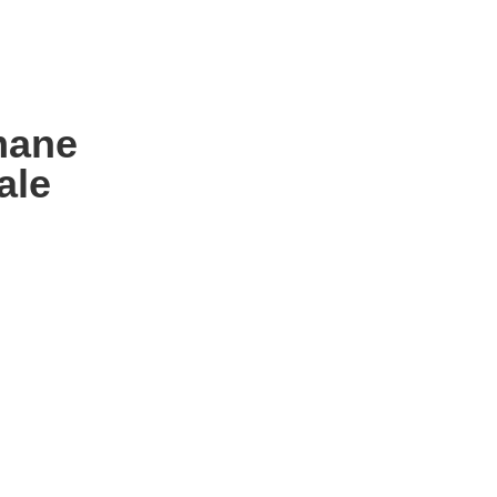
umane
ale