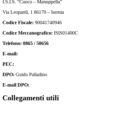
I.S.I.S. “Cuoco – Manuppella”
Via Leopardi, 1 86170 – Isernia
Codice Fiscale:
90041740946
Codice Meccanografico:
ISIS01400C
Telefono: 0865 / 50656
E-mail:
isis01400c@istruzione.it
PEC:
isis01400c@pec.istruzione.it
DPO:
Guido Palladino
E-mail DPO:
guido.palladino.dpo@gmail.com
collegamenti utili
Contatti
MIUR
Accesso Civico