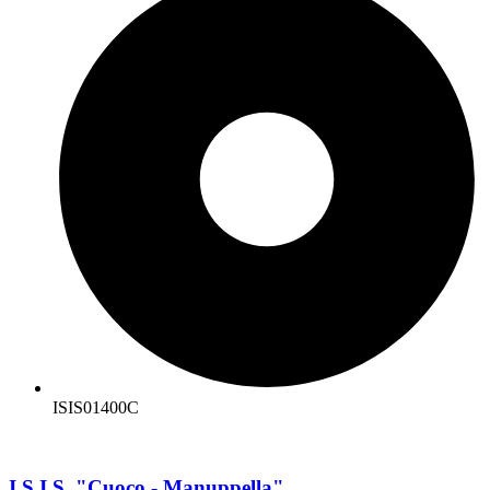
ISIS01400C
I.S.I.S. "Cuoco - Manuppella"