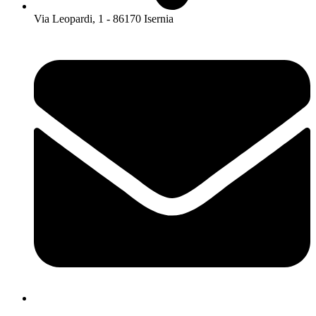
Via Leopardi, 1 - 86170 Isernia
isis01400c@istruzione.it