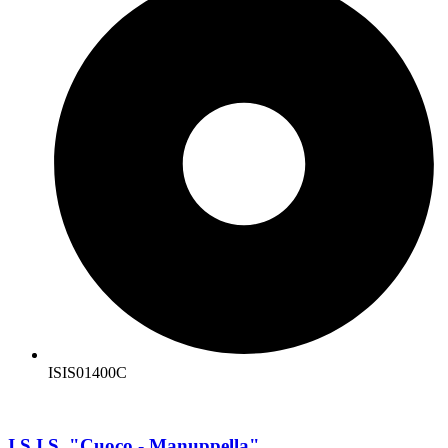
ISIS01400C
I.S.I.S. "Cuoco - Manuppella"