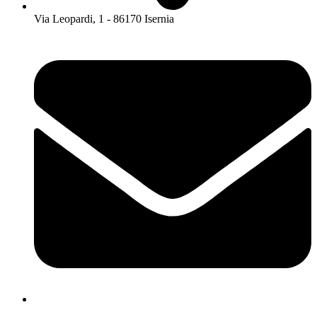
Via Leopardi, 1 - 86170 Isernia
isis01400c@istruzione.it