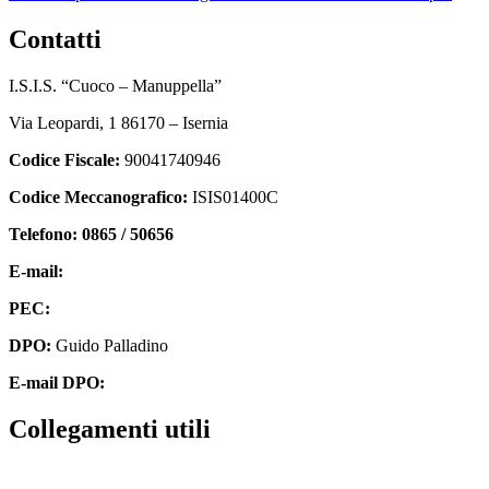
contatti
I.S.I.S. “Cuoco – Manuppella”
Via Leopardi, 1 86170 – Isernia
Codice Fiscale:
90041740946
Codice Meccanografico:
ISIS01400C
Telefono: 0865 / 50656
E-mail:
isis01400c@istruzione.it
PEC:
isis01400c@pec.istruzione.it
DPO:
Guido Palladino
E-mail DPO:
guido.palladino.dpo@gmail.com
collegamenti utili
Contatti