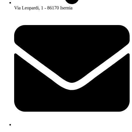
Via Leopardi, 1 - 86170 Isernia
isis01400c@istruzione.it