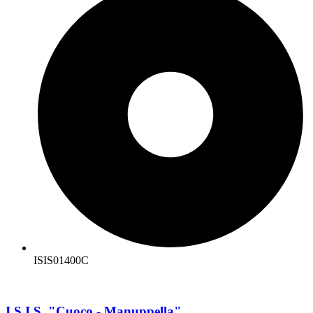
ISIS01400C
I.S.I.S. "Cuoco - Manuppella"