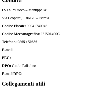
I.S.I.S. “Cuoco – Manuppella”
Via Leopardi, 1 86170 – Isernia
Codice Fiscale:
90041740946
Codice Meccanografico:
ISIS01400C
Telefono: 0865 / 50656
E-mail:
isis01400c@istruzione.it
PEC:
isis01400c@pec.istruzione.it
DPO:
Guido Palladino
E-mail DPO:
guido.palladino.dpo@gmail.com
collegamenti utili
Contatti
MIUR