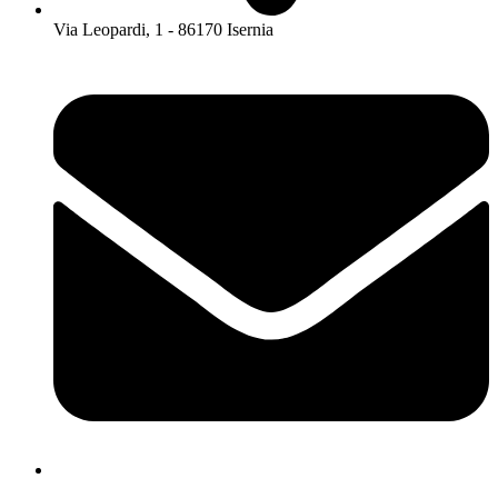
Via Leopardi, 1 - 86170 Isernia
isis01400c@istruzione.it