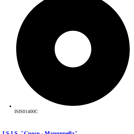
ISIS01400C
I.S.I.S. "Cuoco - Manuppella"