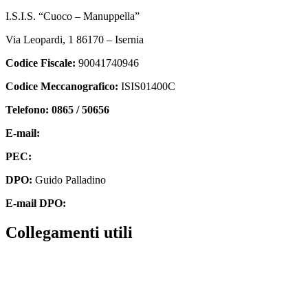
I.S.I.S. “Cuoco – Manuppella”
Via Leopardi, 1 86170 – Isernia
Codice Fiscale:
90041740946
Codice Meccanografico:
ISIS01400C
Telefono: 0865 / 50656
E-mail:
isis01400c@istruzione.it
PEC:
isis01400c@pec.istruzione.it
DPO:
Guido Palladino
E-mail DPO:
guido.palladino.dpo@gmail.com
collegamenti utili
Contatti
MIUR