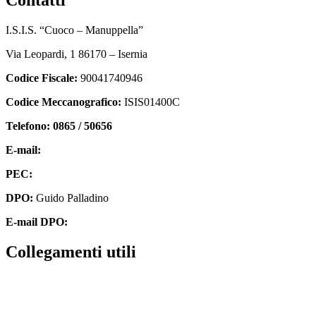
I.S.I.S. “Cuoco – Manuppella”
Via Leopardi, 1 86170 – Isernia
Codice Fiscale:
90041740946
Codice Meccanografico:
ISIS01400C
Telefono: 0865 / 50656
E-mail:
isis01400c@istruzione.it
PEC:
isis01400c@pec.istruzione.it
DPO:
Guido Palladino
E-mail DPO:
guido.palladino.dpo@gmail.com
collegamenti utili
Contatti
MIUR