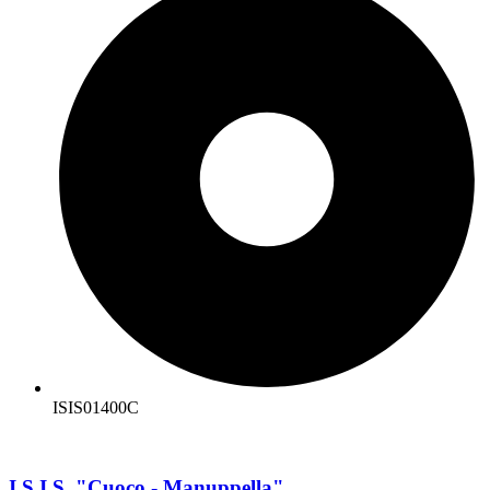
ISIS01400C
I.S.I.S. "Cuoco - Manuppella"