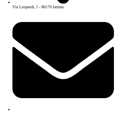
Via Leopardi, 1 - 86170 Isernia
isis01400c@istruzione.it