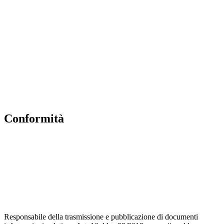
Contatti
MIUR
Accesso Civico
Amministrazione Trasparente
Albo Online
Scuola in Chiaro
conformità
Privacy Policy
Dichiarazione di accessibilità
Note legali
Accesso riservato
Responsabile della trasmissione e pubblicazione di documenti