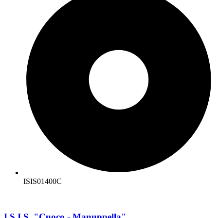
ISIS01400C
I.S.I.S. "Cuoco - Manuppella"