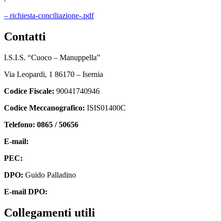
– richiesta-conciliazione-.pdf
contatti
I.S.I.S. “Cuoco – Manuppella”
Via Leopardi, 1 86170 – Isernia
Codice Fiscale:
90041740946
Codice Meccanografico:
ISIS01400C
Telefono: 0865 / 50656
E-mail:
isis01400c@istruzione.it
PEC:
isis01400c@pec.istruzione.it
DPO:
Guido Palladino
E-mail DPO:
guido.palladino.dpo@gmail.com
collegamenti utili