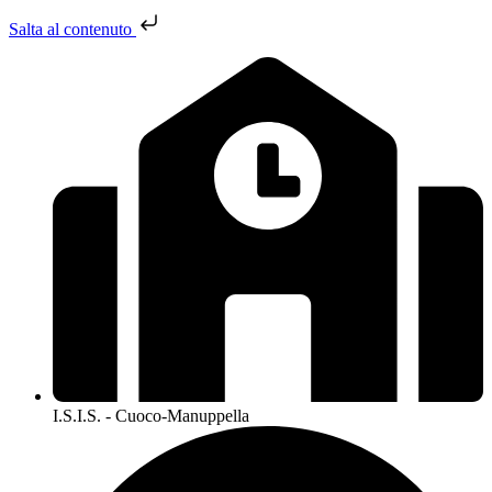
Salta al contenuto
I.S.I.S. - Cuoco-Manuppella