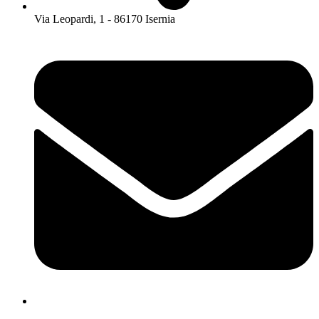
Via Leopardi, 1 - 86170 Isernia
isis01400c@istruzione.it