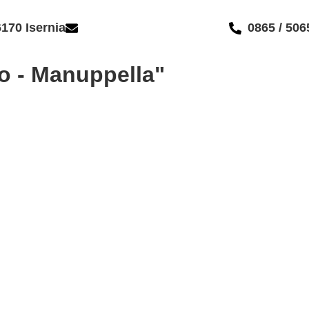
86170 Isernia
isis01400c@istruzione.it
0865 / 50
oco - Manuppella"