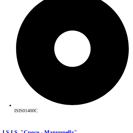
ISIS01400C
I.S.I.S. "Cuoco - Manuppella"