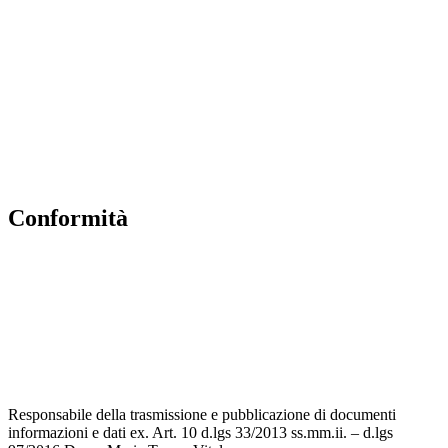
Contatti
MIUR
Accesso Civico
Amministrazione Trasparente
Albo Online
Scuola in Chiaro
conformità
Privacy Policy
Dichiarazione di accessibilità
Note legali
Accesso riservato
Responsabile della trasmissione e pubblicazione di documenti
informazioni e dati ex. Art. 10 d.lgs 33/2013 ss.mm.ii. – d.lgs