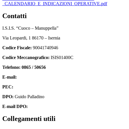
_CALENDARIO_E_INDICAZIONI_OPERATIVE.pdf
contatti
I.S.I.S. “Cuoco – Manuppella”
Via Leopardi, 1 86170 – Isernia
Codice Fiscale:
90041740946
Codice Meccanografico:
ISIS01400C
Telefono: 0865 / 50656
E-mail:
isis01400c@istruzione.it
PEC:
isis01400c@pec.istruzione.it
DPO:
Guido Palladino
E-mail DPO:
guido.palladino.dpo@gmail.com
collegamenti utili