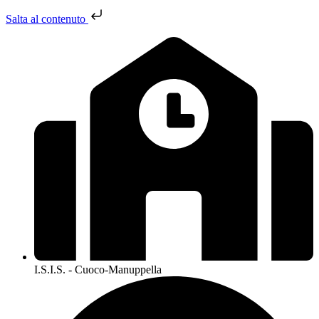
Salta al contenuto
I.S.I.S. - Cuoco-Manuppella