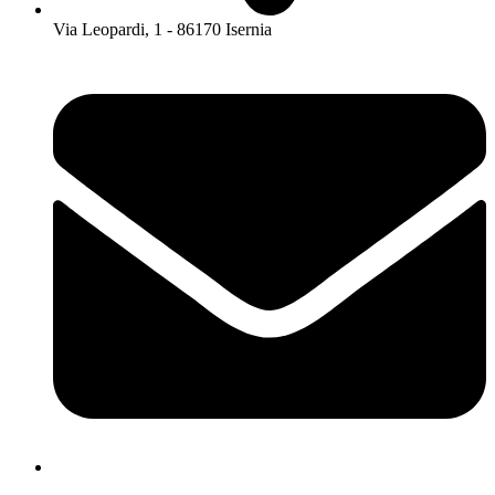
Via Leopardi, 1 - 86170 Isernia
isis01400c@istruzione.it