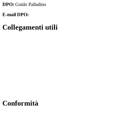
DPO:
Guido Palladino
E-mail DPO:
guido.palladino.dpo@gmail.com
collegamenti utili
Contatti
MIUR
Accesso Civico
Amministrazione Trasparente
Albo Online
Scuola in Chiaro
conformità
Privacy Policy
Dichiarazione di accessibilità