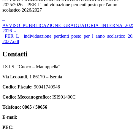
2025/2026 – PER L' individuazione perdenti posto per l'anno
scolastico 2026/2027
–
AVVISO_PUBBLICAZIONE_GRADUATORIA_INTERNA_202
2026_-
_PER_L__individuazione_perdenti_posto_per_l_anno_scolastico_20
2027.pdf
contatti
I.S.I.S. “Cuoco – Manuppella”
Via Leopardi, 1 86170 – Isernia
Codice Fiscale:
90041740946
Codice Meccanografico:
ISIS01400C
Telefono: 0865 / 50656
E-mail:
isis01400c@istruzione.it
PEC:
isis01400c@pec.istruzione.it