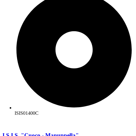
ISIS01400C
I.S.I.S. "Cuoco - Manuppella"