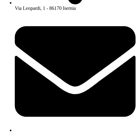
Via Leopardi, 1 - 86170 Isernia
isis01400c@istruzione.it