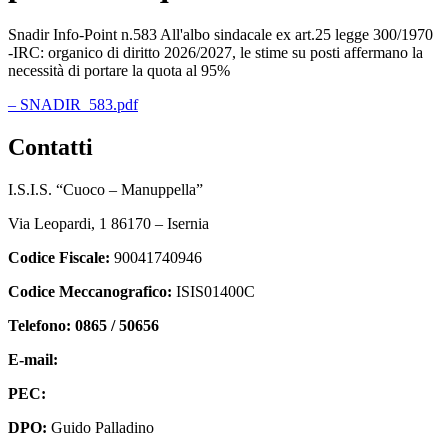
Snadir Info-Point n.583 All'albo sindacale ex art.25 legge 300/1970
-IRC: organico di diritto 2026/2027, le stime su posti affermano la
necessità di portare la quota al 95%
– SNADIR_583.pdf
contatti
I.S.I.S. “Cuoco – Manuppella”
Via Leopardi, 1 86170 – Isernia
Codice Fiscale:
90041740946
Codice Meccanografico:
ISIS01400C
Telefono: 0865 / 50656
E-mail:
isis01400c@istruzione.it
PEC:
isis01400c@pec.istruzione.it
DPO:
Guido Palladino