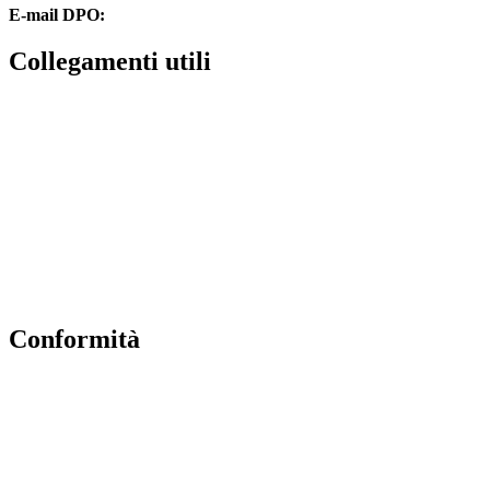
E-mail DPO:
guido.palladino.dpo@gmail.com
collegamenti utili
Contatti
MIUR
Accesso Civico
Amministrazione Trasparente
Albo Online
Scuola in Chiaro
conformità
Privacy Policy
Dichiarazione di accessibilità
Note legali