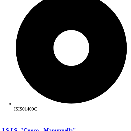
ISIS01400C
I.S.I.S. "Cuoco - Manuppella"