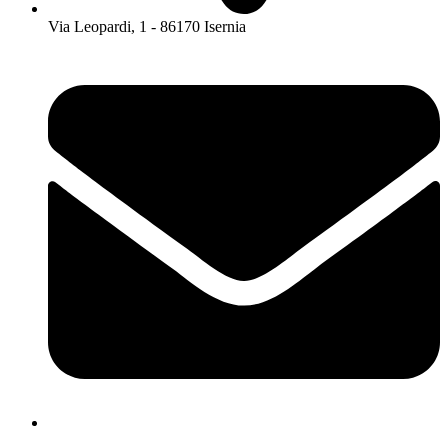
Via Leopardi, 1 - 86170 Isernia
isis01400c@istruzione.it