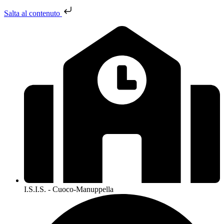
Salta al contenuto
I.S.I.S. - Cuoco-Manuppella