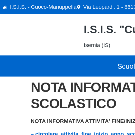
contenuto
I.S.I.S. - Cuoco-Manuppella
Via Leopardi, 1 - 861
I.S.I.S. 
Isernia (IS)
Scuo
NOTA INFORMATIVA ATTIVITA’ FINE/INIZIO ANNO
SCOLASTICO
NOTA INFORMATIVA ATTIVITA' FINE/I
– circolare_attivita_fine_inizio_anno_s