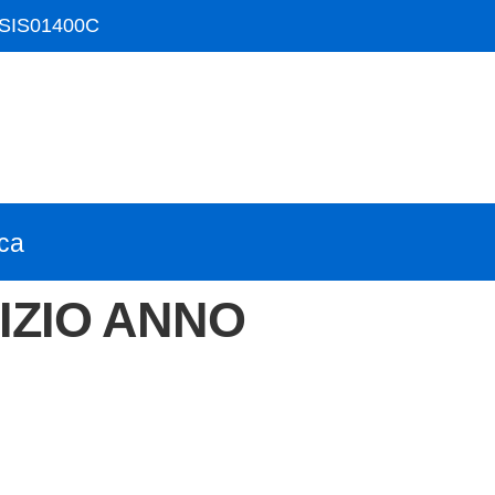
ISIS01400C
ica