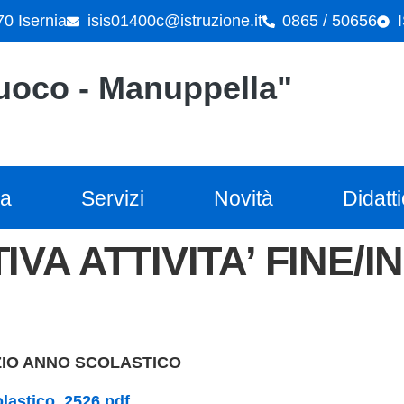
70 Isernia
isis01400c@istruzione.it
0865 / 50656
"Cuoco - Manuppella"
la
Servizi
Novità
Didatt
NIZIO ANNO SCOLASTICO
colastico_2526.pdf