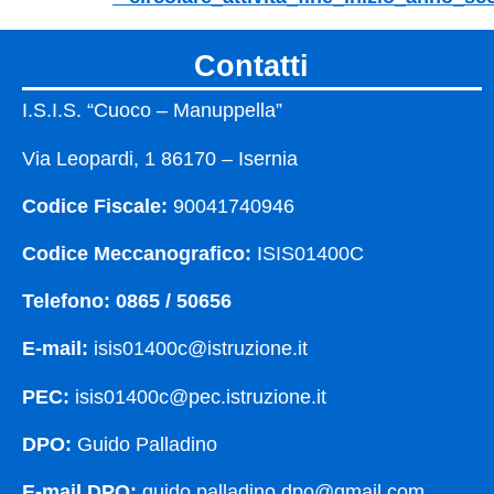
contatti
I.S.I.S. “Cuoco – Manuppella”
Via Leopardi, 1 86170 – Isernia
Codice Fiscale:
90041740946
Codice Meccanografico:
ISIS01400C
Telefono: 0865 / 50656
E-mail:
isis01400c@istruzione.it
PEC:
isis01400c@pec.istruzione.it
DPO:
Guido Palladino
E-mail DPO:
guido.palladino.dpo@gmail.com