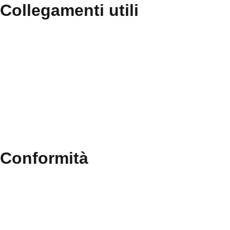
collegamenti utili
Contatti
MIUR
Accesso Civico
Amministrazione Trasparente
Albo Online
Scuola in Chiaro
conformità
Privacy Policy
Dichiarazione di accessibilità
Note legali