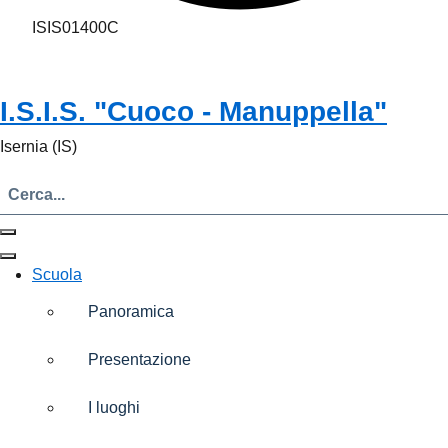
ISIS01400C
I.S.I.S. "Cuoco - Manuppella"
Isernia (IS)
Scuola
Panoramica
Presentazione
I luoghi