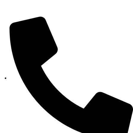
isis01400c@istruzione.it