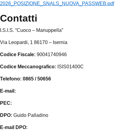
2026_POSIZIONE_SNALS_NUOVA_PASSWEB.pdf
contatti
I.S.I.S. “Cuoco – Manuppella”
Via Leopardi, 1 86170 – Isernia
Codice Fiscale:
90041740946
Codice Meccanografico:
ISIS01400C
Telefono: 0865 / 50656
E-mail:
isis01400c@istruzione.it
PEC:
isis01400c@pec.istruzione.it
DPO:
Guido Palladino
E-mail DPO:
guido.palladino.dpo@gmail.com