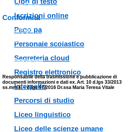
libri di testo
Scuola in Chiaro
iscrizioni online
conformità
pago pa
Privacy Policy
Dichiarazione di accessibilità
personale scolastico
Note legali
segreteria cloud
Accesso riservato
registro elettronico
Responsabile della trasmissione e pubblicazione di
documenti informazioni e dati ex. Art. 10 d.lgs 33/2013
interpello
ss.mm.ii. – d.lgs 97/2016 Dr.ssa Maria Teresa Vitale
percorsi di studio
liceo linguistico
liceo delle scienze umane