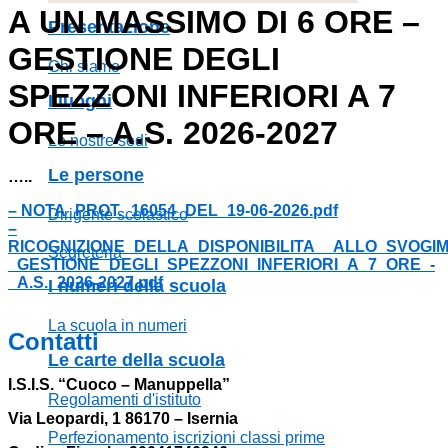
A UN MASSIMO DI 6 ORE –
presentazione
GESTIONE DEGLI
chi siamo
SPEZZONI INFERIORI A 7
i luoghi
ORE – A.S. 2026-2027
le nostre sedi
le persone
…..
– NOTA_PROT._16054_DEL_19-06-2026.pdf
dirigente scolastico
–
RICOGNIZIONE_DELLA_DISPONIBILITA__ALLO_SVOGI
segreteria
_GESTIONE_DEGLI_SPEZZONI_INFERIORI_A_7_ORE_-
_A.S._2026-2027.pdf
i numeri della scuola
la scuola in numeri
contatti
le carte della scuola
I.S.I.S. “Cuoco – Manuppella”
regolamenti d'istituto
Via Leopardi, 1 86170 – Isernia
perfezionamento iscrizioni classi prime