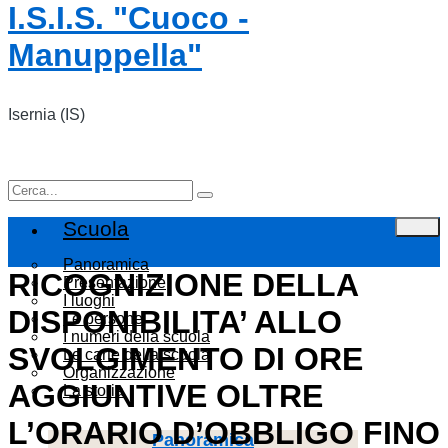
I.S.I.S. "Cuoco -
Manuppella"
Isernia (IS)
Scuola
Panoramica
RICOGNIZIONE DELLA
Presentazione
I luoghi
DISPONIBILITA’ ALLO
Le persone
I numeri della scuola
SVOLGIMENTO DI ORE
Le carte della scuola
Organizzazione
AGGIUNTIVE OLTRE
La storia
L’ORARIO D’OBBLIGO FINO
panoramica