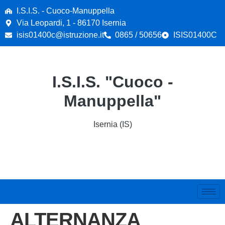
contenuto
I.S.I.S. - Cuoco-Manuppella
Via Leopardi, 1 - 86170 Isernia
isis01400c@istruzione.it
0865 / 50656
ISIS01400C
I.S.I.S. "Cuoco -
Manuppella"
Isernia (IS)
ALTERNANZA