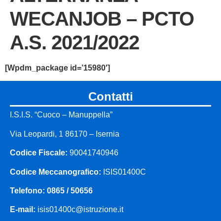
WECANJOB – PCTO
A.S. 2021/2022
[wpdm_package id=’15980′]
contatti
I.S.I.S. “Cuoco – Manuppella”
Via Leopardi, 1 86170 – Isernia
Codice Fiscale:
90041740946
Codice Meccanografico:
ISIS01400C
Telefono: 0865 / 50656
E-mail:
isis01400c@istruzione.it