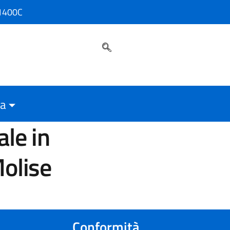
01400C
ca
Molise
conformità