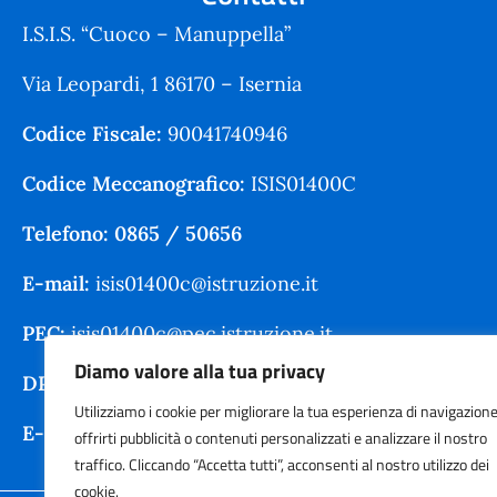
I.S.I.S. “Cuoco – Manuppella”
Via Leopardi, 1 86170 – Isernia
Codice Fiscale:
90041740946
Codice Meccanografico:
ISIS01400C
Telefono: 0865 / 50656
E-mail:
isis01400c@istruzione.it
PEC:
isis01400c@pec.istruzione.it
Diamo valore alla tua privacy
DPO:
Guido Palladino
Utilizziamo i cookie per migliorare la tua esperienza di navigazione,
E-mail DPO:
guido.palladino.dpo@gmail.com
offrirti pubblicità o contenuti personalizzati e analizzare il nostro
traffico. Cliccando “Accetta tutti”, acconsenti al nostro utilizzo dei
cookie.