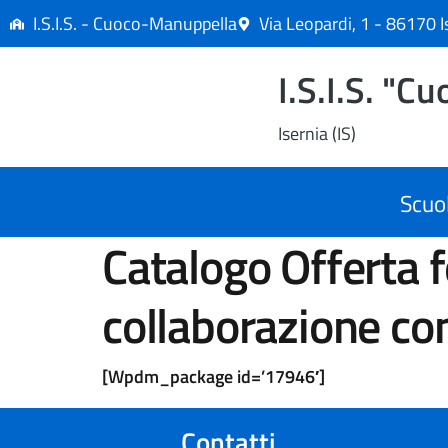
contenuto
I.S.I.S. - Cuoco-Manuppella
Via Leopardi, 1 - 86170 I
I.S.I.S. "
Isernia (IS)
Scuo
Catalogo Offerta formativa IRASE Nazionale in
collaborazione co
[wpdm_package id=’17946′]
contatti