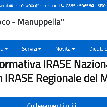
sernia
isis01400c@istruzione.it
0865 / 50656
ISIS
Cuoco - Manuppella"
la
Servizi
Novità
Didatti
n IRASE Regionale del 
collegamenti utili